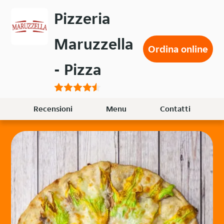
Passa
Pizzeria
al
contenuto
Maruzzella
principale
Ordina online
- Pizza
Recensioni
Menu
Contatti